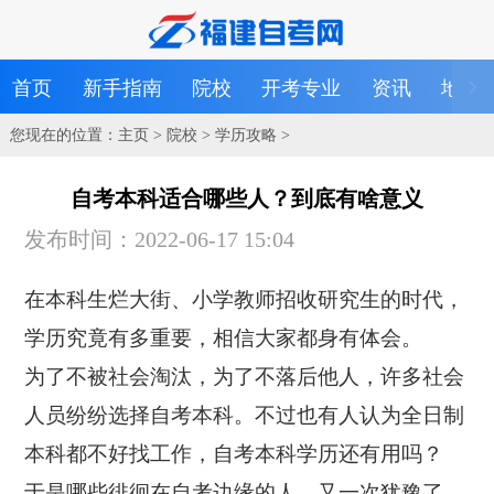
首页
新手指南
院校
开考专业
资讯
地区
您现在的位置：
主页
>
院校
>
学历攻略
>
自考本科适合哪些人？到底有啥意义
发布时间：2022-06-17 15:04
在本科生烂大街、小学教师招收研究生的时代，
学历究竟有多重要，相信大家都身有体会。
为了不被社会淘汰，为了不落后他人，许多社会
人员纷纷选择自考本科。不过也有人认为全日制
本科都不好找工作，自考本科学历还有用吗？
于是哪些徘徊在自考边缘的人，又一次犹豫了，