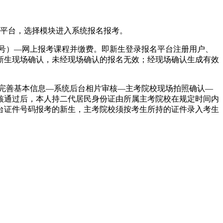
综合业务平台，选择模块进入系统报名报考。
号）—网上报考课程并缴费。即新生登录报名平台注册用户、
新生现场确认，未经现场确认的报名无效；经现场确认生成有效
完善基本信息—系统后台相片审核—主考院校现场拍照确认—
核通过后，本人持二代居民身份证由所属主考院校在规定时间内
台证件号码报考的新生，主考院校须按考生所持的证件录入考生